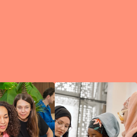
e?
a
of
et
d